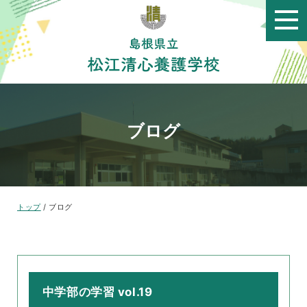
このページの本文へ
ブログ
現
トップ
/
ブログ
在
の
位
置：
中学部の学習 vol.19