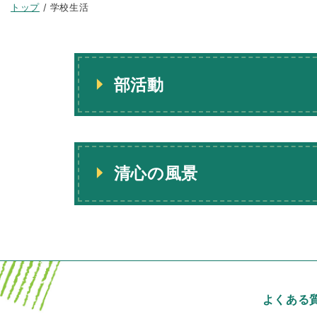
現
トップ
/
学校生活
在
の
位
置：
部活動
清心の風景
よくある