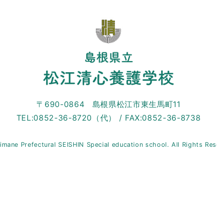
〒690-0864 島根県松江市東生馬町11
TEL:0852-36-8720（代） / FAX:0852-36-8738
imane Prefectural SEISHIN Special education school. All Rights Re