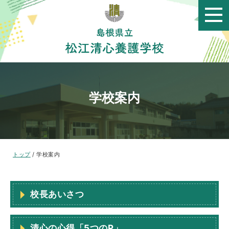
このページの本文へ
学校案内
現
トップ
/
学校案内
在
の
位
校長あいさつ
置：
清心の心得「5つのP」