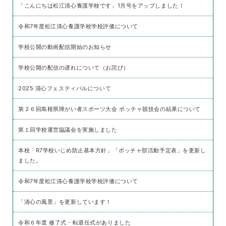
「こんにちは松江清心養護学校です」1月号をアップしました！
令和7年度松江清心養護学校学校評価について
学校公開の動画配信開始のお知らせ
学校公開の配信の遅れについて（お詫び）
2025 清心フェスティバルについて
第２６回島根県障がい者スポーツ大会 ボッチャ競技会の結果について
第１回学校運営協議会を実施しました
本校「R7学校いじめ防止基本方針」「ボッチャ部活動予定表」を更新し
ました。
令和7年度松江清心養護学校学校評価について
「清心の風景」を更新しています！
令和６年度 修了式・転退任式がありました