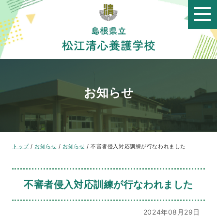
このページの本文へ
お知らせ
現
トップ
/
お知らせ
/
お知らせ
/
不審者侵入対応訓練が行なわれました
在
の
位
不審者侵入対応訓練が行なわれました
置：
2024年08月29日