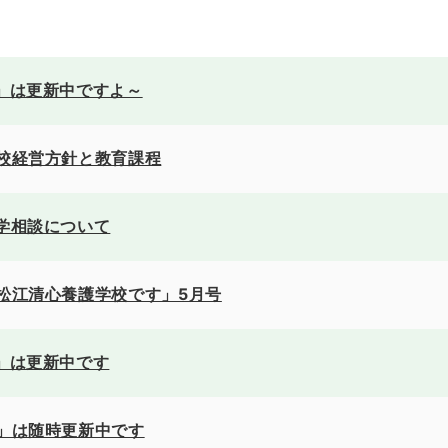
」は更新中ですよ～
校経営方針と教育課程
学相談について
松江清心養護学校です」5月号
」は更新中です
」は随時更新中です