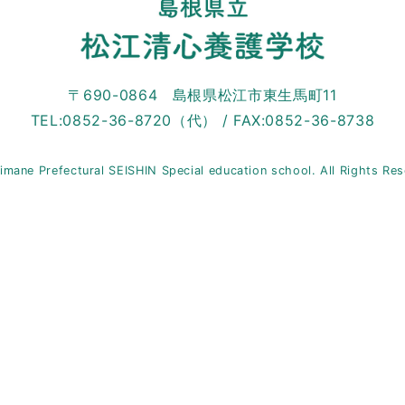
〒690-0864 島根県松江市東生馬町11
TEL:0852-36-8720（代） / FAX:0852-36-8738
imane Prefectural SEISHIN Special education school. All Rights Re