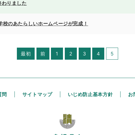
終わりました
学校のあたらしいホームページが完成！
最初
前
1
2
3
4
5
質問
サイトマップ
いじめ防止基本方針
お