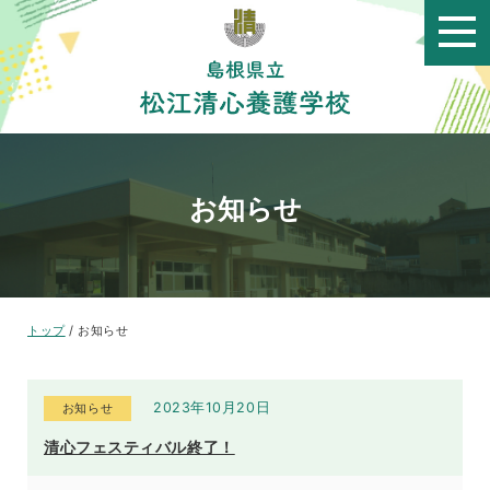
このページの本文へ
お知らせ
現
トップ
/
お知らせ
在
の
位
2023年10月20日
お知らせ
置：
清心フェスティバル終了！