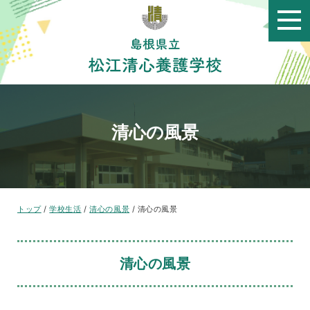
このページの本文へ
清心の風景
現
トップ
/
学校生活
/
清心の風景
/
清心の風景
在
の
位
清心の風景
置：