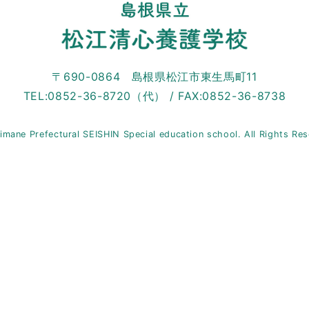
〒690-0864 島根県松江市東生馬町11
TEL:0852-36-8720（代） / FAX:0852-36-8738
imane Prefectural SEISHIN Special education school. All Rights Re