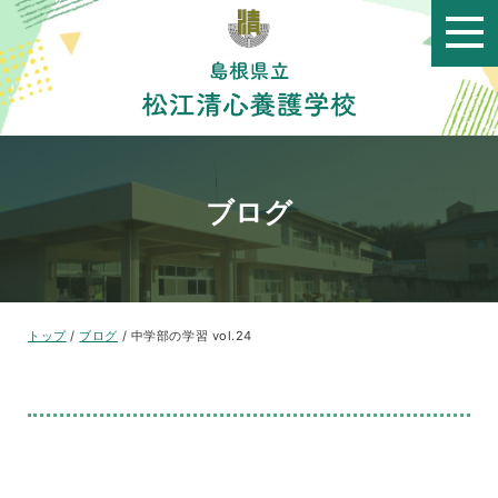
このページの本文へ
ブログ
現
トップ
/
ブログ
/
中学部の学習 vol.24
在
の
位
置：