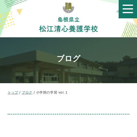
このページの本文へ
ブログ
現
トップ
/
ブログ
/
小学部の学習 vol.１
在
の
位
置：