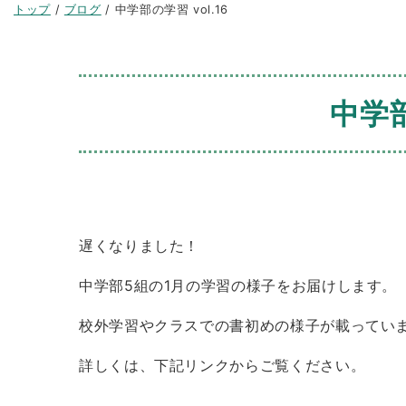
現
トップ
/
ブログ
/
中学部の学習 vol.16
在
の
位
置：
中学部
遅くなりました！
中学部5組の1月の学習の様子をお届けします。
校外学習やクラスでの書初めの様子が載ってい
詳しくは、下記リンクからご覧ください。