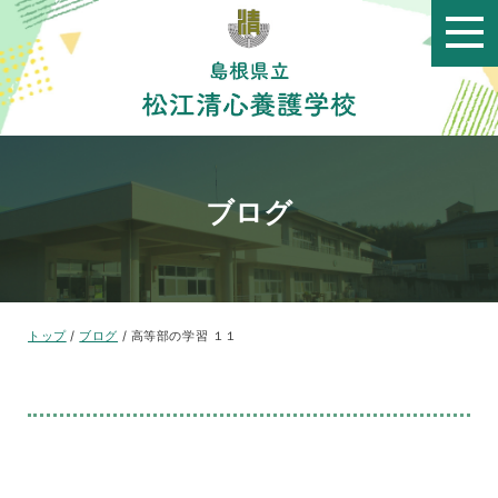
このページの本文へ
ブログ
現
トップ
/
ブログ
/
高等部の学習 １１
在
の
位
置：