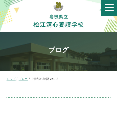
このページの本文へ
ブログ
現
トップ
/
ブログ
/
中学部の学習 vol.13
在
の
位
置：