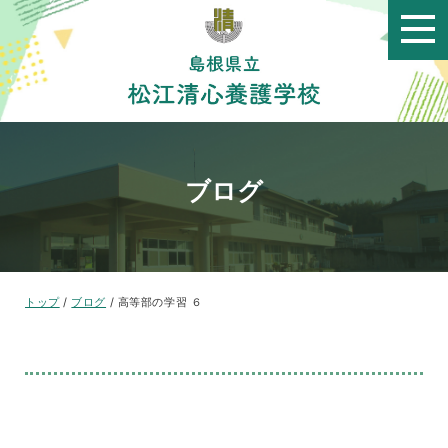
このページの本文へ
ブログ
現
トップ
/
ブログ
/
高等部の学習 ６
在
の
位
置：